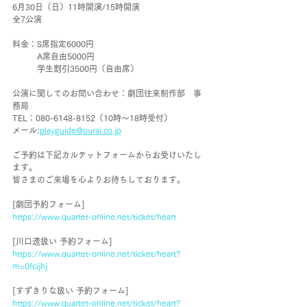
6月30日（日）11時開演/15時開演
全7公演
料金：S席指定6000円
　　　A席自由5000円
　　　学生割引3500円（自由席）
公演に関してのお問い合わせ：劇団往来制作部　事
務局
TEL：080-6148-8152（10時～18時受付）
メール:
playguide@ourai.co.jp
ご予約は下記カルテットフォームからお受けいたし
ます。
皆さまのご来場を心よりお待ちしております。
[劇団予約フォーム]
https://www.quartet-online.net/ticket/heart
[川口透扱い 予約フォーム]
https://www.quartet-online.net/ticket/heart?
m=0fcijhj
[すずきりな扱い 予約フォーム]
https://www.quartet-online.net/ticket/heart?