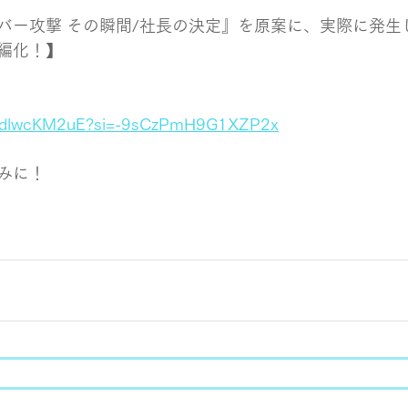
バー攻撃 その瞬間/社長の決定』を原案に、実際に発生
編化！】
/HLdlwcKM2uE?si=-9sCzPmH9G1XZP2x
みに！