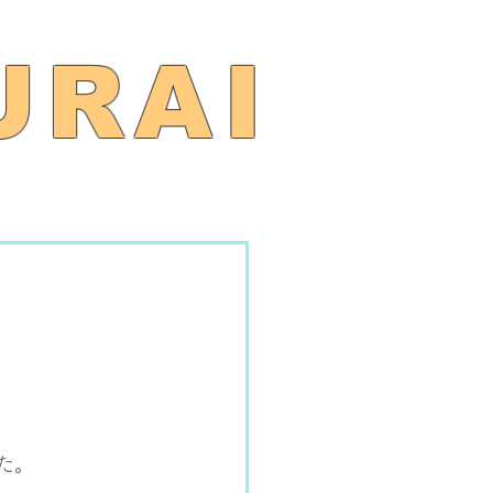
URAI
した。