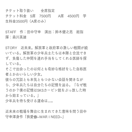
チケット取り扱い　　全席指定　
チケット料金　S席　7500円　　A席　4500円　学
生料金3500円（A席のみ）
STAFF　作：田中守幸　演出：鈴木健之亮　総指
揮：森川英雄　
STORY　近未来。解放軍と政府軍の激しい戦闘が続
いている。解放軍の少年兵士たちは本隊と合流でき
ず、負傷した仲間を連れ手当をしてくれる医師を探
している。
そこで出会ったのは何とも奇妙な格好をした自称医
者とかわいらしい少女。
彼らの冗談とも本気ともつかない会話を聞きなが
ら、少年兵たちは自分たちの記憶を辿る。「なぜ戦
うのか？僕の記憶はSKSカービン銃をぶっ放した時
から始まっている。」
少年兵を待ち受ける運命は…。
近未来の戦場を舞台に生まれてきた意味を問う田中
守幸渾身作「我愛你~WAR I NEED~」