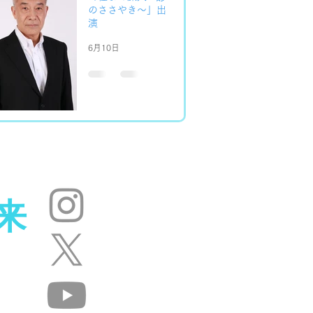
のささやき～」出
演
6月10日
来