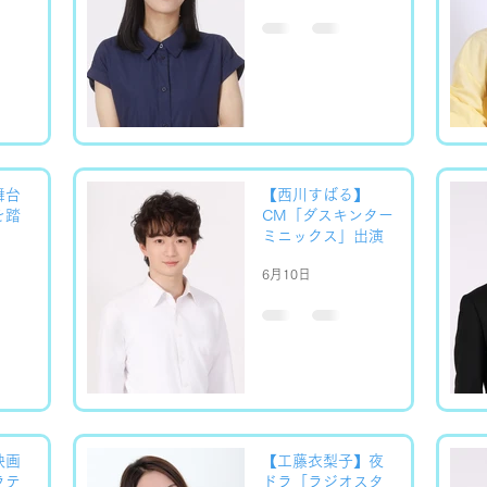
舞台
【西川すばる】
を踏
CM「ダスキンター
ミニックス」出演
6月10日
映画
【工藤衣梨子】夜
ラテ
ドラ「ラジオスタ