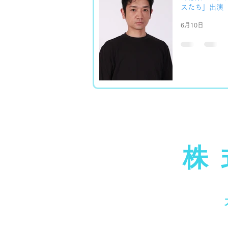
スたち」出演
6月10日
株