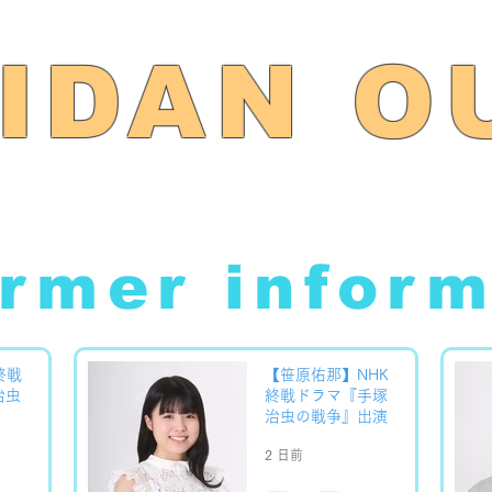
IDAN O
ormer infor
終戦
【笹原佑那】NHK
治虫
終戦ドラマ『手塚
治虫の戦争』出演
2 日前