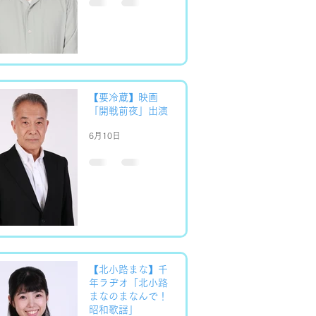
【要冷蔵】映画
「開戦前夜」出演
6月10日
【北小路まな】千
年ラヂオ「北小路
まなのまなんで！
昭和歌謡」