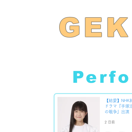
GEK
​Perf
【結愛】NHK
ドラマ『手塚
の戦争』出演
2 日前