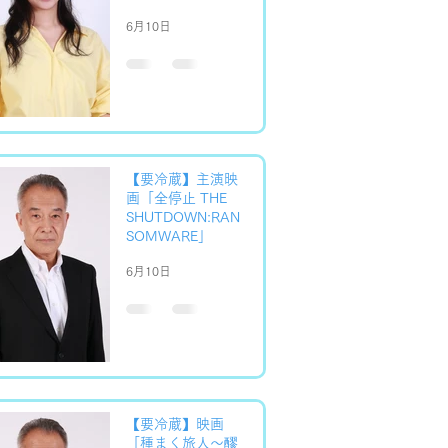
6月10日
【要冷蔵】主演映
画「全停止 THE
SHUTDOWN:RAN
SOMWARE」
6月10日
【要冷蔵】映画
「種まく旅人～醪