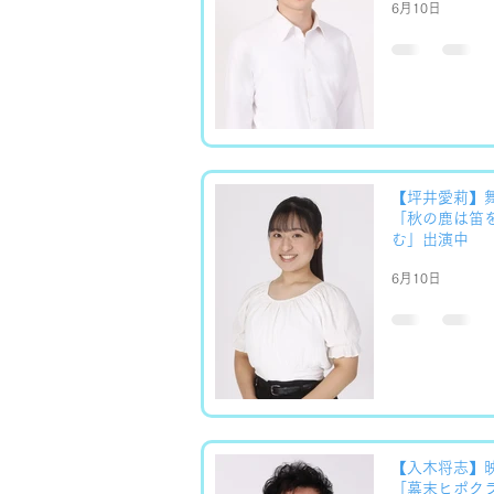
6月10日
【坪井愛莉】
「秋の鹿は笛
む」出演中
6月10日
【入木将志】
「幕末ヒポク