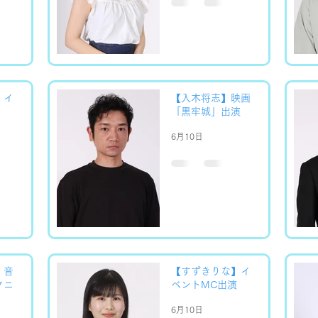
】イ
【入木将志】映画
「黒牢城」出演
6月10日
】音
【すずきりな】イ
クニ
ベントMC出演
6月10日