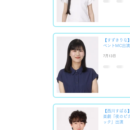
【すずきりな
ベントMC出演
7月13日
【西川すばる
楽劇「夜のピ
ック」出演