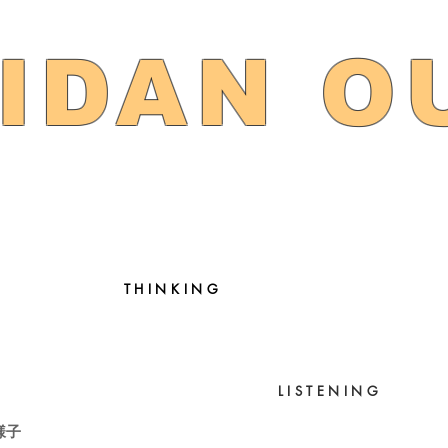
IDAN O
THINKING
KANAMETHOD
LISTENING
様子